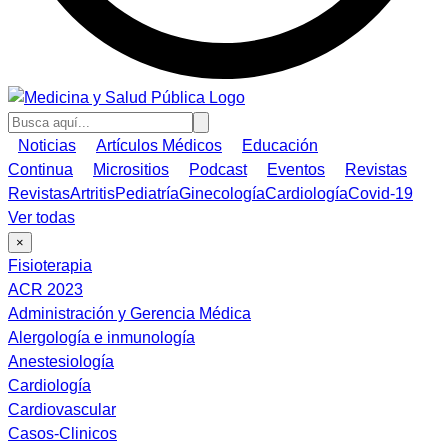
Noticias
Artículos Médicos
Educación
Continua
Micrositios
Podcast
Eventos
Revistas
Revistas
Artritis
Pediatría
Ginecología
Cardiología
Covid-19
Ver todas
×
Fisioterapia
ACR 2023
Administración y Gerencia Médica
Alergología e inmunología
Anestesiología
Cardiología
Cardiovascular
Casos-Clinicos