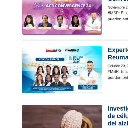
Noviembre 2
#MSP: El l
pueden ent
Expert
Reuma
Octubre 20, 
#MSP: El l
pueden ent
Invest
de cél
del al