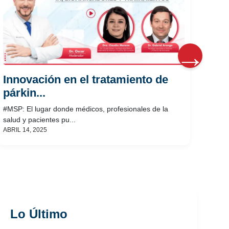
Ma
Neu
#MSP:
salud
ABRIL
Innovación en el tratamiento de
párkin...
#MSP: El lugar donde médicos, profesionales de la
salud y pacientes pu...
ABRIL 14, 2025
Lo Último