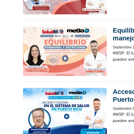
Equili
manejo
Septiembre 
#MSP: El l
pueden ent
Acceso
Puerto
Septiembre 
#MSP: El l
pueden ent