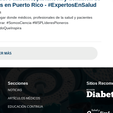
s en Puerto Rico - #ExpertosEnSalud
4
ugar donde médicos, profesionales de la salud y pacientes
trar. #SomosCiencia #MSPLíderesPioneros
oQueInspira
ER MÁS
Secciones
Sitios Reco
NOTICIAS
ARTÍCULOS MÉDICOS
EDUCACIÓN CONTINUA