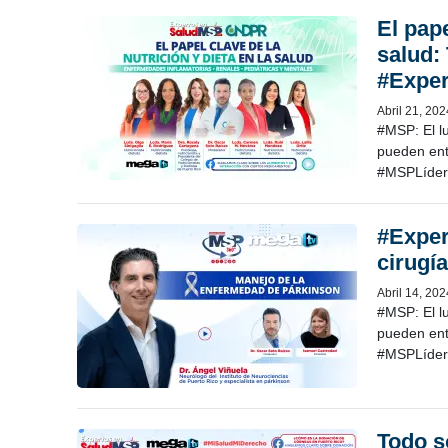
El pape
salud:
#Expe
Abril 21, 202
#MSP: El l
pueden en
#MSPLíder
#Exper
cirugí
Abril 14, 202
#MSP: El l
pueden en
#MSPLíder
Todo s