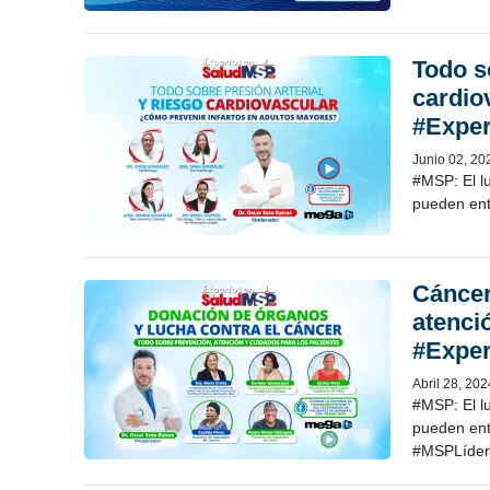
Todo s
cardio
#Expe
Junio 02, 20
#MSP: El l
pueden ent
Cáncer
atenci
#Expe
Abril 28, 202
#MSP: El l
pueden en
#MSPLíder