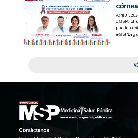
córnea
Abril 07, 202
#MSP: El l
pueden en
#MSPLegad
V
Contáctanos