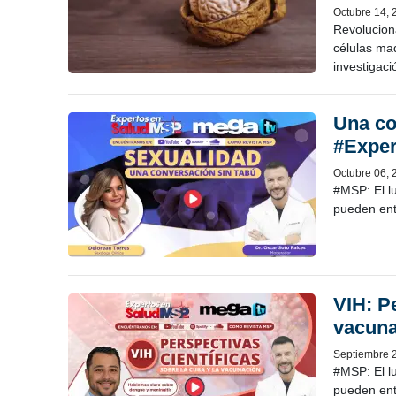
Octubre 14, 
Revoluciona
células mad
investigaci
Una co
#Expe
Octubre 06, 
#MSP: El l
pueden ent
VIH: Pe
vacuna
Septiembre 
#MSP: El l
pueden ent