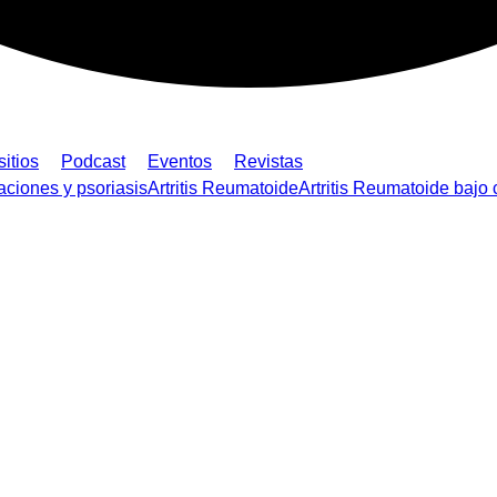
sitios
Podcast
Eventos
Revistas
laciones y psoriasis
Artritis Reumatoide
Artritis Reumatoide bajo 