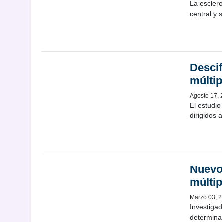
La esclero
central y 
Desci
múltip
Agosto 17,
El estudio
dirigidos 
Nuevo
múltip
Marzo 03, 
Investiga
determinan