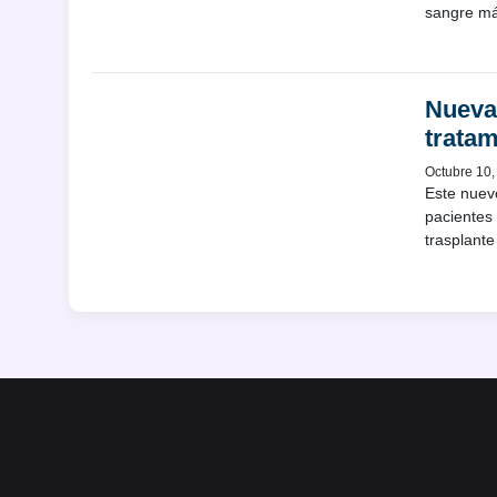
sangre má
Nueva
tratam
Octubre 10,
Este nuevo
pacientes
trasplant