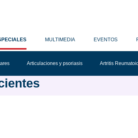
SPECIALES
MULTIMEDIA
EVENTOS
lares
Articulaciones y psoriasis
Artritis Reumatoi
cientes